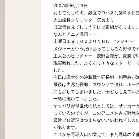
2007年06月23日
おもてなしの街、銀座でロハスな歯科を目
大山歯科クリニック 院長より
ほぼ毎週見てしまうテレビ番組があります
なんとアニメ漫画・・・
土曜日１８：００よりＮＨＫ
”メジャー”
メジャーというだけあってもちろん野球で
主人公のピッチャー 茂野吾郎が、豪腕で
現実離れした、よくありそうなストーリー
した。
今日は県大会の決勝戦で延長戦、相手校が
最後は力尽た吾郎。マウンドで倒れ、ボー
にも涙してしまいました。子どもも見てい
一緒に泣いていました。
ヤッパリ野球世代の私としては、サッカー
っているのですが、このアニメをみて野球
最近プロ野球はつまらないといわれてしま
があります。
これから野球人口が増えて、また野球の全