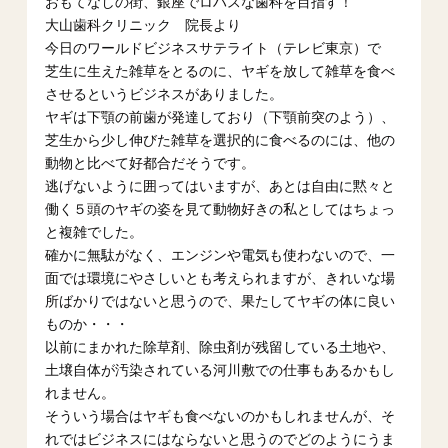
おもてなしの街、銀座でロハスな歯科を目指す！
大山歯科クリニック 院長より
今日のワールドビジネスサテライト（テレビ東京）で
芝生に生えた雑草をとるのに、ヤギを放して雑草を食べ
させるというビジネスがありました。
ヤギは下顎の前歯が発達しており（下顎前突のよう）、
芝生から少し伸びた雑草を選択的に食べるのには、他の
動物と比べて好都合だそうです。
逃げないように囲ってはいますが、あとは自由に黙々と
働く５頭のヤギの姿を見て動物好きの私としてはちょっ
と複雑でした。
確かに無駄がなく、エンジンや電気も使わないので、一
面では環境にやさしいとも考えられますが、きれいな場
所ばかりではないと思うので、果たしてヤギの体に良い
ものか・・・
以前にまかれた除草剤、除虫剤が残留している土地や、
土壌自体が汚染されている河川敷での仕事もあるかもし
れません。
そういう場合はヤギも食べないのかもしれませんが、そ
れではビジネスにはならないと思うのでどのようにうま