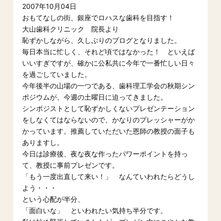
2007年10月04日
おもてなしの街、銀座でロハスな歯科を目指す！
大山歯科クリニック 院長より
恥ずかしながら、久しぶりのブログとなりました。
毎日本当に忙しく、それど頃ではなかった！ といえば
いいすぎですが、確かに公私共に今年で一番忙しい日々
を過ごしていました。
今年後半の山場の一つである、歯科理工学会の秋期シン
ポジウムが、今週の土曜日に迫ってきました。
シンポジストとして恥ずかしくないプレゼンテーション
をしなくてはならないので、かなりのプレッシャーがか
かっています。推薦していただいた恩師の教授の面子も
ありますし。
今日は診療後、夜な夜な作ったパワーポイントを持っ
て、教授に事前プレゼンです。
「もう一度出直して来い！」 なんていわれたらどうし
よう・・・
という心配が半分、
「面白いな」 といわれたい気持ち半分です。