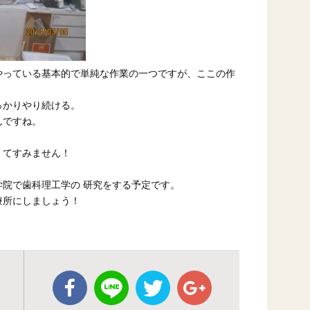
やっている基本的で単純な作業の一つですが、ここの作
。
っかりやり続ける。
んですね。
くてすみません！
院で歯科理工学の 研究をする予定です。
療所にしましょう！