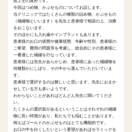
技工士の真野です。
今回はつめ物、かぶせものについてお話します。
当クリニックではたくさんの種類の詰め物、かぶせもの
（補綴物といいます）を先生と患者様で相談の上、治療
をおこないます。
そのほかにも入れ歯やインプラントもあります。
患者様のお口の状態や健康状態、年齢や性別、患者様の
ご希望、費用の問題等を考慮し、総合的にその患者様に
一番適した補綴を行なっています。
患者様には先生があらかじめ、患者様にあった補綴物を
何種類かにしぼり、その中から選んでいただいていま
す。
患者様で選択するのは難しいと思います。先生におまか
せしている方も多いようです。
わからないことがあればどんどん先生に聞いてくださ
い。
たくさんの選択肢があるといいうことはそれぞれの補綴
物に良い特徴があり、私たちでも悩むことがあります。
例えばゴールドのかぶせものはとても機能的です。
お口の中を白くしたいという要望があればセラミックを