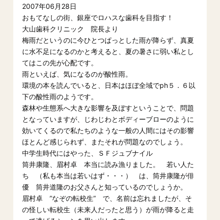
2007年06月28日
おもてなしの街、銀座でロハスな歯科を目指す！
大山歯科クリニック 院長より
梅雨だというのに今ひとつぱっとした雨が降らず、真夏
に水不足になるのかと考えると、夏の暑さに弱い私とし
てはこの先が心配です。
雨といえば、気になるのが酸性雨。
環境の本を読んでいると、日本はほぼ全域でph５．６以
下の酸性雨のようです。
森林や生態系へ大きな影響を及ぼすということで、問題
となっていますが、じわじわとボディーブローのように
効いてくるので私たちのような一般の人間にはその影響
ほとんど感じられず、またそれが問題なのでしょう。
中学生時代にはやった、ＳＦジュブナイル
筒井康隆、眉村卓 本当に読み漁りました。 若い人た
ち （私も本当は若いはず・・・） は、筒井康隆が俳
優 筒井道隆のお父さんと知っているのでしょうか。
眉村卓 ”なぞの転校生” で、名前は忘れましたが、そ
の怪しい転校生（未来人だったと思う）が雨が降ると走