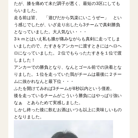
たが、膝を痛めて未だ調子が悪く、最短の3区にしても
らいました。
走る前は皆、 「遊びだから気楽にいこうぜー」 とい
う感じでしたが、いざ走り出したら3チームで真剣勝負
となっていました。大人気ない・・・
3ｋｍとはいえ私も膝が痛みながらも真剣に走ってしま
いましたので、たすきをアンカーに渡すときにはヘロヘ
ロになっていました。２位でもらったたすきを１位で渡
しました！
アンカーでの勝負となり、なんとゴール前での決着とな
りました。１位を走っていた我がチームは最後に２チー
ムに抜かれなんと最下位・・・
ふたを開けてみれば3チームが8秒以内という僅差。
後を走っているチームがこういう勝負にはやっぱり強い
なぁ とあらためて実感しました。
しかし終った後に飲むお酒はいつも以上に美味しいもの
となりました。