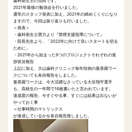
歯科衛生士の沼田です。
2021年最後の勉強会を行いました。
通常のスタッフ発表に加え、2021年の締めくくりになり
ますので、今回は振り返りも行いました。
＜発表＞
・歯科衛生士寶力より『禁煙支援指導について』
・院長先生より、「2022年に向けて良いスタートを切る
ために」
・2021年から始まった9つのプロジェクトそれぞれの進
捗状況報告
上記に加え、大山歯科クリニック毎年恒例の曼荼羅ワー
クについても各自報告をしました。
曼荼羅ワークは、今大活躍なさっている大谷翔平選手
も、高校生の一年間で16枚書いたと言われています。
達成度の報告、今すぐやる事、すぐには結果は出ないが
やっておく事
＝仕事時間のマトリックス
が達成しているかを各自報告致しました。