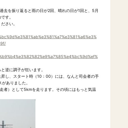
過去を振り返ると雨の日が2回、晴れの日が1回と、5月
のです。
ください。
%e4%bc%9d%e3%81%ab%e3%81%a7%e3%81%a6%e3%
9f/
%e5%b9%b4%e3%82%82%e9%a7%85%e4%bc%9d%ef%
ると逆に調子が狂います。
昇し、スタート時（10：00）には、なんと司会者の手
スがありました。
走者）として5kmを走ります。その頃にはもっと気温