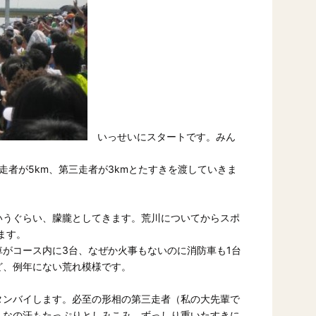
いっせいにスタートです。みん
走者が5km、第三走者が3kmとたすきを渡していきま
いうぐらい、朦朧としてきます。荒川についてからスポ
ます。
がコース内に3台、なぜか火事もないのに消防車も1台
ど、例年にない荒れ模様です。
タンバイします。必至の形相の第三走者（私の大先輩で
んなの汗もたっぷりとしみこみ、ずっしり重いたすきに