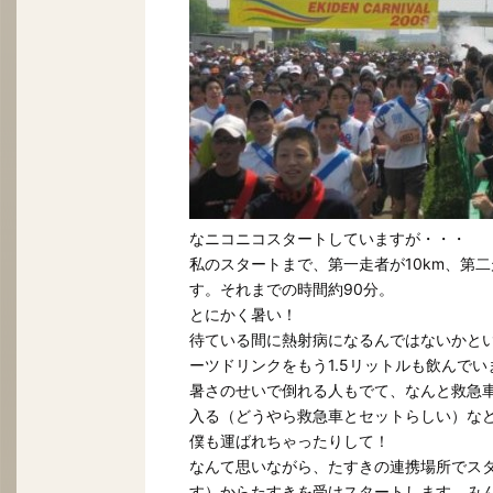
なニコニコスタートしていますが・・・
私のスタートまで、第一走者が10km、第二
す。それまでの時間約90分。
とにかく暑い！
待ている間に熱射病になるんではないかと
ーツドリンクをもう1.5リットルも飲んでい
暑さのせいで倒れる人もでて、なんと救急車
入る（どうやら救急車とセットらしい）な
僕も運ばれちゃったりして！
なんて思いながら、たすきの連携場所でス
す）からたすきを受けスタートします。み