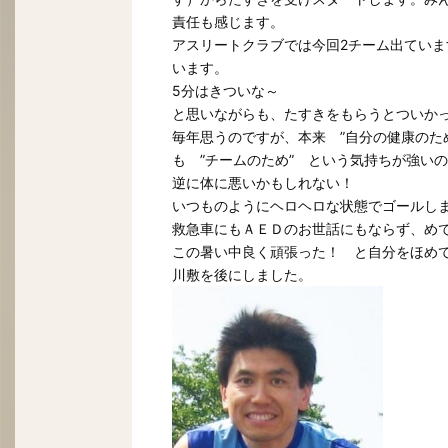
責任も感じます。
アスリートクラブでは今回2チーム出ていま
います。
5分はきついな～
と思いながらも、たすきをもらうとついか
毎年思うのですが、本来 ”自分の健康のた
も ”チームのため” という気持ちが強い
逆に体に悪いかもしれない！
いつものようにヘロヘロな状態でゴールし
救急車にもＡＥＤのお世話にもならず、め
この暑い中良く頑張った！ と自分をほめて
川敷を後にしました。