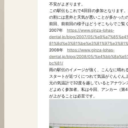
不安がよぎります。
この駅伝もこれで4回目の参加となります。
の割には意外と天気が悪いことが多かった
前回、前前回の様子はどうぞこちらでご覧
2007年
https://www.ginza-lohas-
dental.jp/blog/2007/05/%e9%a7%85
81%8d%e3%81%be%e3%81%97%e3%81%
2008年
https://www.ginza-lohas-
dental.jp/blog/2008/05/%e4%bb%8a
bc%81/
雨の駅伝のイメージが強く、こんなに晴れ
スタートが近づくにつれて気温がぐんぐん上
元の気温計で32度を越しているとアナウン
どよめく参加者。私は今回、アンカー（第4
が上がることは必至です。