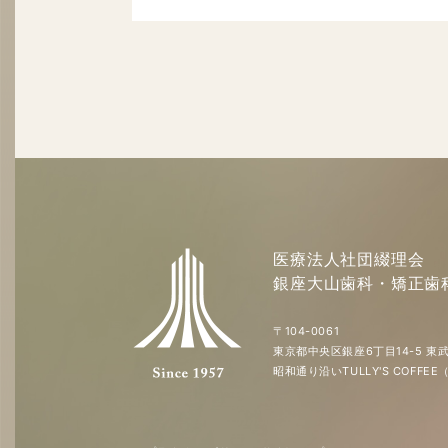
医療法人社団綴理会
銀座大山歯科・矯正歯
〒104-0061
東京都中央区銀座6丁目14-5 東武
昭和通り沿いTULLY'S COFF