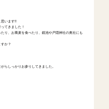
思います‼
行ってきました！
ったり、お蕎麦を食べたり、
や
にも
鏡池
戸隠神社の奥社
ますか？
ながらしっかりお参りしてきました。