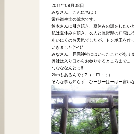
2011年09月08日
みなさん、こんにちは！
歯科衛生士の荒木です。
鈴木さんに引き続き、夏休みの話をしたいと
私は夏休みを頂き、友人と
に
長野県の戸隠
あいにくのお天気でしたが、トンボ玉を作
いきました(^-^)/
みなさん、戸隠神社にはいったことがあり
奥社は入り口からお参りするところまで…
ななななんとっ‼
2kmもあるんですΣ（・□・；）
そんな事も知らず、ひーひーはーはー言い