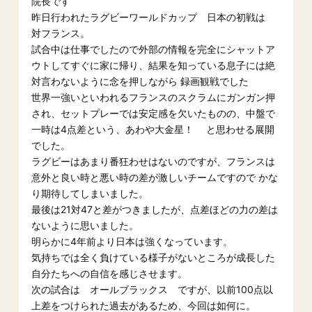
院長です
昨日行われたラグビーワールドカップ 日本の初戦は
対フランス。
試合中は仕事でしたので外部の情報を完全にシャットア
ウトしてすぐに家に帰り、結果を知っている息子には絶
対言わないように念を押しながら 録画観戦でした
世界一強いといわれるフランスのスクラムにガンガン押
され、セットプレーでは安定感を欠いたものの、中盤で
一時は4点差という、あわや大金星！ と思わせる展開
でした。
ラグビーはあまり番狂わせはないのですが、フランスは
意外と良い時と悪い時の差が激しいチームですので かな
り期待してしまいました。
最後は21対47と差がつきましたが、点差ほどの力の差は
ないように思いました。
明らかに4年前より日本は強くなっています。
気持ちでは全く負けている様子がないところが成長した
自分たちへの自信を感じさせます。
次の試合は オールブラックス ですが、以前100点以
上差をつけられた過去があるため、今回は如何に。