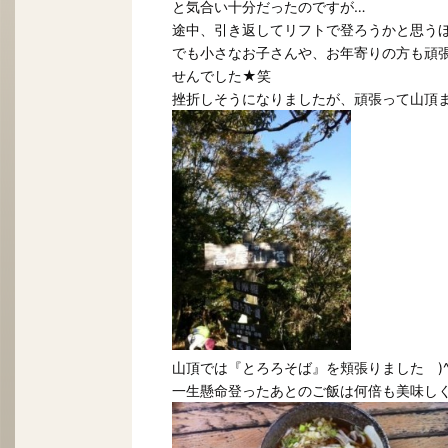
と気合い十分だったのですが…
途中、引き返してリフトで登ろうかと思う
でも小さなお子さんや、お年寄りの方も頑
せんでした★笑
挫折しそうになりましたが、頑張って山頂ま
山頂では『とろろそば』を頬張りました )^o
一生懸命登ったあとのご飯は何倍も美味し