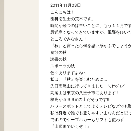
2011年11月03日
こんにちは！
歯科衛生士の荒木です。
時間が経つのは早いことに、もう１１月ですね
最近寒くなってきていますが、風邪をひい
ところでみなさん！
『秋』と言ったら何を思い浮かぶでしょう
食欲の秋
読書の秋
スポーツの秋…
色々ありますよね～
私は、『秋』を楽しむために…
先日高尾山に行ってきました ＼(^o^)／
高尾山は東京の八王子市にあります！
標高が５９９mの山だそうです‼
パワースポットとしてよくテレビなどでも
私は身近で誰でも登りやすい山なんだと思
ですのでケーブルカーもリフトも使わず
『山頂までいくぞ！』