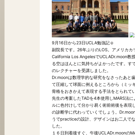
9月16日から23日UCLA勉強記☺
副院長です。26年ぶりのLOS。アメリカカリフ
California Los AngelesでUCL
る空はほんとに気持ちがよかったです。すで
のレクチャーを受講しました。
Dr.moonは数理学的な研究をなさったあ
て圧縮して球面に例えるところから（ミッ
骨格をおきかえて表現する手法をとられて
先生の考案したTADを4本使用しMARS
ルに色付けして分かり易く術前術後を表現し
の診断学に代わっていくでしょう。Dr.moonはA
うでpracticeの設計、デザインはお二
した。
１６日到着後すぐ、午後UCLADr.moonの