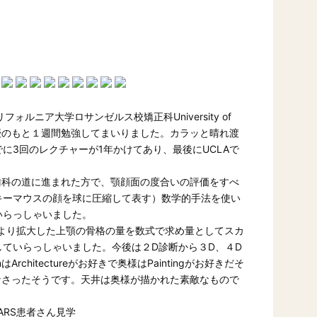
ォルニア大学ロサンゼルス校矯正科University of
ADr.moon教授のもと１週間勉強してまいりました。カラッと晴れ渡
に3回のレクチャーが1年かけてあり、最後にUCLAで
と歯科の道に進まれた方で、顎顔面の度合いの評価をすべ
キーマウスの顔を球に圧縮して表す）数学的手法を使い
いらっしゃいました。
法により拡大した上顎の骨格の量を数式で求め量としてスカ
ていらっしゃいました。今後は２D診断から３D、４D
rchitectureがお好きで奥様はPaintingがお好きだそ
人でなさったそうです。天井は奥様が描かれた素敵なもので
MARS患者さん見学