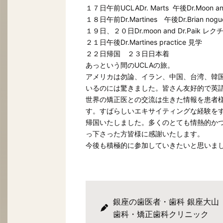
１７日午前UCLADr. Marts 午後Dr.Moon and 
１８日午前Dr.Martines 午後Dr.Brian noguc
１９日、２０日Dr.moon and Dr.Paik レ
２１日午後Dr.Martines practice 見学
２２日帰国 ２３日日本着
あっという間のUCLAの旅。
アメリカは勿論、イラン、中国、台湾、韓国PH
いるのには驚きました。皆さん友好的で英
世界の矯正医との交流は生きた情報を患者
す。すばらしいエキサイティングな経験を
帰国いたしました。多くのとても情熱的か
っ下さった方皆様に感謝いたします。
今後も積極的に参加していきたいと思いま
銀座の歯医者・歯科 銀座大山
歯科・矯正歯科クリニック