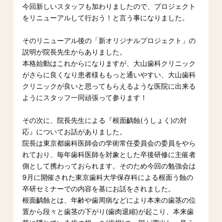
今回新しいスタッフも加わりましたので、プロジェクト
をリニューアルして行おう！と言う事になりました。
そのリニューアル後の「新オリジナルプロジェクト」の
説明が院長先生からありました。
本格始動はこれからになりますが、大山歯科クリニック
がさらに良くなり患者様ももっと通いやすい、大山歯科
クリニックが良いと思ってもらえるような医院に出来る
ようにスタッフ一同頑張って参ります！
その次に、院長先生による『根面齲蝕(うしょく)の対
応』についてお話がありました。
院長は東京都歯科医師会の学術常任委員会の委員をやら
れており、毎年歯科医師を対象とした卒後研修に主催者
側として携わっておられます。そのため今回の勉強会は
9月に開催された東京歯科大学保存科による根面う蝕の
卒研セミナーでの内容を基にお話をされました。
根面齲蝕とは、年齢や歯周病などにより本来の歯茎の位
置から段々と歯茎の下がり(歯肉退縮)が起こり、本来歯