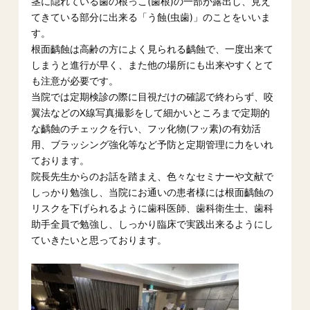
茎に隠れている歯の根っこ(歯根)の一部が露出し、見え
てきている部分に出来る「う蝕(虫歯)」のことをいいま
す。
根面齲蝕は高齢の方によく見られる齲蝕で、一度出来て
しまうと進行が早く、また他の場所にも出来やすくとて
も注意が必要です。
当院では定期検診の際に目視だけの確認で終わらず、咬
翼法などのX線写真撮影をして細かいところまで定期的
な齲蝕のチェックを行い、フッ化物(フッ素)の有効活
用、ブラッシング強化等など予防と定期管理に力をいれ
ております。
院長先生からのお話を踏まえ、色々なセミナーや文献で
しっかり勉強し、当院にお通いの患者様には根面齲蝕の
リスクを下げられるように歯科医師、歯科衛生士、歯科
助手全員で勉強し、しっかり臨床で実践出来るようにし
ていきたいと思っております。