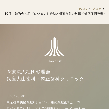
HOME
ブログ
10月 勉強会＜新プロジェクト始動／根面う蝕の対応／矯正症例発表＞
医療法人社団綴理会
銀座大山歯科・矯正歯科クリニック
〒104-0061
東京都中央区銀座6丁目14-5 東武銀座第1ビル 2F
昭和通り沿いTULLY'S COFFEE（タリーズコーヒー）上