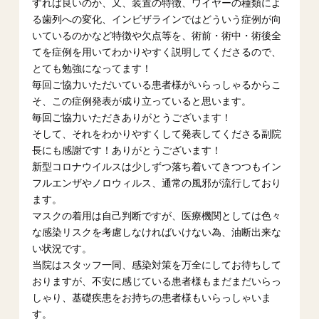
すれば良いのか、又、装置の特徴、ワイヤーの種類によ
る歯列への変化、インビザラインではどういう症例が向
いているのかなど特徴や欠点等を、術前・術中・術後全
てを症例を用いてわかりやすく説明してくださるので、
とても勉強になってます！
毎回ご協力いただいている患者様がいらっしゃるからこ
そ、この症例発表が成り立っていると思います。
毎回ご協力いただきありがとうございます！
そして、それをわかりやすくして発表してくださる副院
長にも感謝です！ありがとうございます！
新型コロナウイルスは少しずつ落ち着いてきつつもイン
フルエンザやノロウィルス、通常の風邪が流行しており
ます。
マスクの着用は自己判断ですが、医療機関としては色々
な感染リスクを考慮しなければいけない為、油断出来な
い状況です。
当院はスタッフ一同、感染対策を万全にしてお待ちして
おりますが、不安に感じている患者様もまだまだいらっ
しゃり、基礎疾患をお持ちの患者様もいらっしゃいま
す。