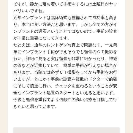
ですが、静かに落ち着いて手術をするには土曜日がヤッ
パリいいですね。
近年インプラントは臨床術式も整備されて成功率も高ま
り、本当に良い方法だと思います。しかし全ての方がイ
ンプラントの適応ということではないので、事前の診査
が非常に重要になってきます。
たとえば、通常のレントゲン写真上で問題なく、一見簡
単にインプラント手術が行えそうでも顎骨のＣＴ撮影を
行い、詳細に見ると実は顎骨が非常に細かったり、神経
の管などが近接していて、簡単に手術が行えない場合が
あります。当院では必ずＣＴ撮影をしてから手術をお行
いますが、とにかく事前の診査を複数のドクターで的確
にそして慎重に行い、チェックを重ねるということが安
全なインプラント処置のスタートといえると思います。
今後も勉強を重ねてより信頼性の高い治療を目指して行
きたいと思っています。