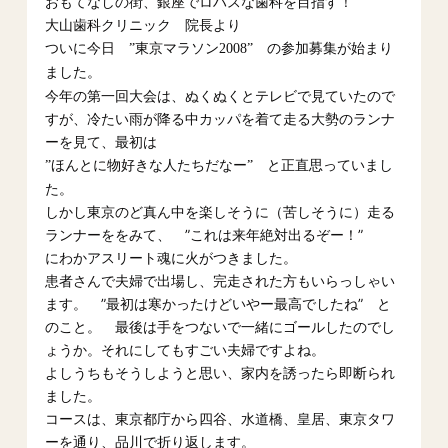
おもてなしの街、銀座でロハスな歯科を目指す！
大山歯科クリニック 院長より
ついに今日 ”東京マラソン2008” の参加募集が始まり
ました。
今年の第一回大会は、ぬくぬくとテレビで見ていたので
すが、冷たい雨が降る中カッパを着て走る大勢のランナ
ーを見て、最初は
と正直思っていまし
”ほんとに物好きな人たちだなー”
た。
しかし東京のど真ん中を楽しそうに（苦しそうに）走る
ランナーををみて、 ”これは来年絶対出るぞー！”
にわかアスリート魂に火がつきました。
患者さんで夫婦で出場し、完走された方もいらっしゃい
ます。 ”最初は寒かったけどいやー最高でしたね” と
のこと。 最後は手をつないで一緒にゴールしたのでし
ょうか。それにしてもすごい夫婦ですよね。
よしうちもそうしようと思い、家内を誘ったら即断られ
ました。
コースは、東京都庁から四谷、水道橋、皇居、東京タワ
ーを通り、品川で折り返します。