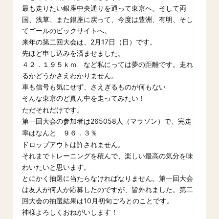
最も走りたい銀座中央通りを通って東京へ。そして両
国、浅草、また銀座に戻って、今度は豊洲、有明、そし
てゴールのビックサイトへ。
来年の第二回大会は、2月17日（日）です。
先ほど申し込みを済ませました。
４２．１９５ｋｍ など私にっては夢の距離です。走れ
るかどうかさえわかりません。
車も信号も気にせず、さえぎるものが何もない
そんな東京のど真ん中を走ってみたい！
ただそれだけです。
第一回大会の参加者は265058人（マラソン）で
、完走
率はなんと ９６．３％
ドロップアウトは許されません。
それまでトレーニングを積んで、楽しい最高の気分を味
わいたいと思います。
とにかく抽選に当たらなければなりません。第一回大会
は友人が何人か応募したのですが、皆外れました。第二
回大会の抽選結果は10月初旬ごろとのことです。
神様よろしくおねがいします！