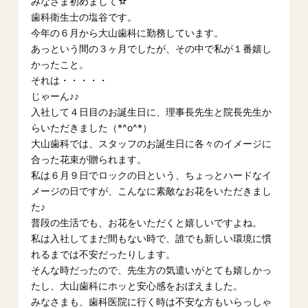
みなさま初めまして☆
歯科衛生士の塩谷です。
今年の６月から大山歯科に勤務しています。
あっという間の３ヶ月でしたが、その中で私が１番嬉し
かったこと。
それは・・・・・
じゃーん♪♪
入社して４日目のお誕生日に、理事長先生と院長先生か
らいただきました（*^o^*）
大山歯科では、スタッフのお誕生日に各々のイメージに
合った花束が贈られます。
私は６月９日でロックの日という、ちょっとハードなイ
メージの日ですが、こんなに素敵なお花をいただきまし
た♪
普段の生活でも、お花をいただくと嬉しいですよね。
私は入社してまだ間もない時で、誰でも新しい環境に慣
れるまでは不安だったりします。
そんな時だったので、先生方の気遣いがとても嬉しかっ
たし、大山歯科にホッと安心感をおぼえました。
みなさまも、歯科医院に行く時は不安な方もいらっしゃ