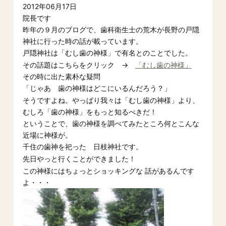
2012年06月17日
院長です
昨年の９月のブログで、歯科衛生士の荒木が長野の戸隠
神社に行った時の話が載っています。
で有名とのことでした。
戸隠神社は「むし歯の神様」
その話題はこちらをクリック →
「むし歯の神様」
その時に出た素朴な疑問
「じゃあ 歯の神様はどこにいるんだろう？」
そうですよね。やっぱり我々は「むし歯の神様」より、
むしろ「歯の神様」をもっと知るべきだ！
ということで、歯の神様を調べてみたところ何とこんな
近場に神様が。
千住の歯神を祀った 日枝神社です。
先日やっと行くことができました！
この神様にはちょっとショッキングな 話があるんです
よ・・・