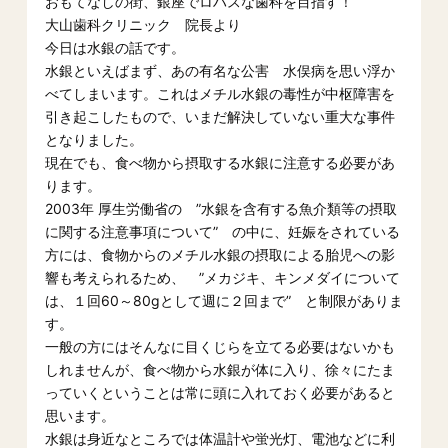
おもてなしの街、銀座でロハスな歯科を目指す！
大山歯科クリニック 院長より
今日は水銀の話です。
水銀といえばまず、あの有名な公害 水俣病を思い浮か
べてしまいます。これはメチル水銀の毒性が中枢障害を
引き起こしたもので、いまだ解決していない重大な事件
となりました。
現在でも、食べ物から摂取する水銀に注意する必要があ
ります。
2003年 厚生労働省の ”水銀を含有する魚介類等の摂取
に関する注意事項について” の中に、妊娠をされている
方には、食物からのメチル水銀の摂取による胎児への影
響も考えられるため、 ”メカジキ、キンメダイについて
は、１回60～80gとして週に２回まで” と制限がありま
す。
一般の方にはそんなに目くじらを立てる必要はないかも
しれませんが、食べ物から水銀が体に入り、徐々にたま
っていくということは常に頭に入れておく必要があると
思います。
水銀は身近なところでは体温計や蛍光灯、電池などに利