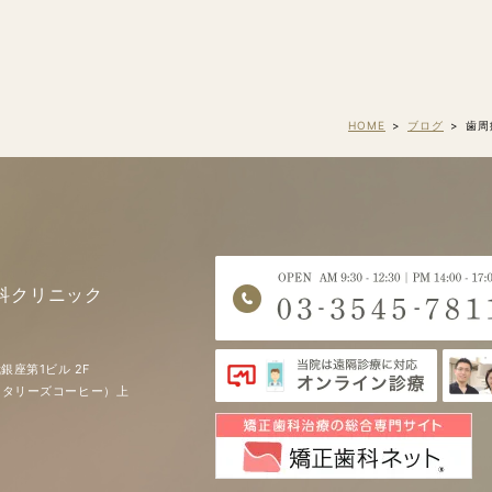
HOME
ブログ
歯周
科クリニック
銀座第1ビル 2F
EE（タリーズコーヒー）上