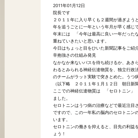
2011年01月12日
院長です
２０１１年に入り早くも２週間が過ぎよう
年を追うごとに一年という年月が早く感じ
年末には 「今年は最高に良い一年だった
重ねていきたいと思います。
今日はちょっと目をひいた新聞記事をご紹
辛抱強さの仕組み発見
なかなか来ないバスを待ち続けるか、あき
わるとみられる神経伝達物質を、独立行政
のチームがラット実験で突きとめた。うつ
（以下略 ２０１１年１月１２日 朝日新
ここでの神経伝達物質は
「セロトニン
ました。
セロトニンはうつ病の治療などで最近注目
ですので、この一年私の脳内のセロトニン
います。
セロトニンの働きを抑えると、目先の利益
ょう！