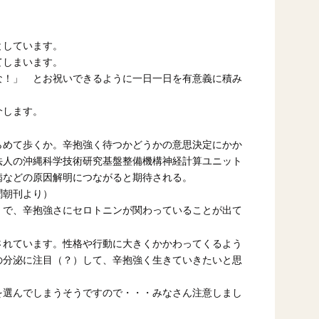
としています。
てしまいます。
な！」 とお祝いできるように一日一日を有意義に積み
介します。
らめて歩くか。辛抱強く待つかどうかの意思決定にかか
法人の沖縄科学技術研究基盤整備機構神経計算ユニット
病などの原因解明につながると期待される。
聞朝刊より）
で、辛抱強さにセロトニンが関わっていることが出て
」
されています。性格や行動に大きくかかわってくるよう
の分泌に注目（？）して、辛抱強く生きていきたいと思
を選んでしまうそうですので・・・みなさん注意しまし