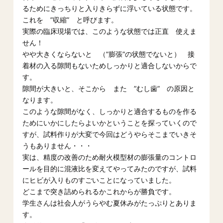
るためにきっちりと入りきらずに浮いている状態です。
これを ”収縮” と呼びます。
実際の臨床現場では、このような状態では正直 使えま
せん！
やや大きくならないと （”膨張”の状態でないと） 接
着材の入る隙間もないためしっかりと適合しないからで
す。
隙間が大きいと、そこから また ”むし歯” の原因と
なります。
このような隙間がなく、しっかりと適合するものを作る
ためにいかにしたらよいかということを探っていくので
すが、試料作りが大変で今回はどうやらそこまでいきそ
うもありません・・・
実は、精度の改善のため耐火模型材の膨張量のコントロ
ールを目的に混液比を変えてやってみたのですが、試料
にヒビが入りものすごいことになっていました。
どこまで突き詰められるかこれからが勝負です。
学生さんは社会人がうらやむ夏休みがたっぷりとありま
す。